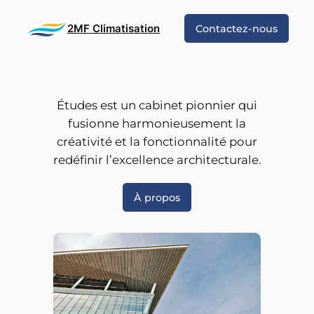
Skip
to
2MF Climatisation
Contactez-nous
content
Études est un cabinet pionnier qui
fusionne harmonieusement la
créativité et la fonctionnalité pour
redéfinir l’excellence architecturale.
À propos